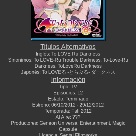
Titulos Alternativos
Inglés:
To LOVE Ru Darkness
Sinonimos:
To LOVE-Ru Trouble Darkness, To-Love-Ru
Darkness, ToLoveRu Darkness
Japonés:
To LOVEる -とらぶる- ダークネス
Información
Tipo:
TV
Episodios:
12
Estado:
Terminado
Estreno:
06/10/2012 - 29/12/2012
Temporada:
Fall 2012
Al Aire:
???
Productores:
Geneon Universal Entertainment, Magic
Capsule
Licencia:
Sentai Filmworks