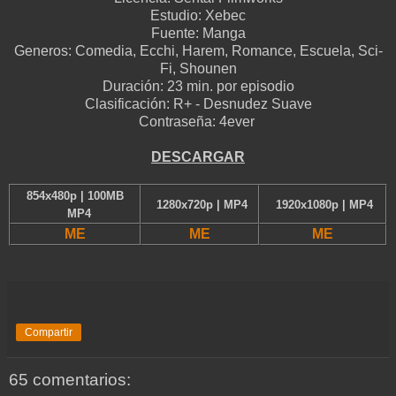
Estudio:
Xebec
Fuente:
Manga
Generos:
Comedia, Ecchi, Harem, Romance, Escuela, Sci-
Fi, Shounen
Duración:
23 min. por episodio
Clasificación:
R+ - Desnudez Suave
Contraseña: 4ever
D
ESCARGAR
854x480p | 100MB
1280x720p | MP4
1920x1080p | MP4
MP4
ME
ME
ME
Compartir
65 comentarios: