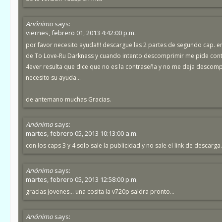
Anónimo
says:
viernes, febrero 01, 2013 4:42:00 p.m.
por favor necesito ayuda!!! descargue las 2 partes de segundo cap. e
de To Love-Ru Darkness y cuando intento descomprimir me pide cont
4ever resulta que dice que no es la contraseña y no me deja descompr
necesito su ayuda...
de antemano muchas Gracias.
Anónimo
says:
martes, febrero 05, 2013 10:13:00 a.m.
con los caps 3 y 4 solo sale la publicidad y no sale el link de descarga.
Anónimo
says:
martes, febrero 05, 2013 12:58:00 p.m.
gracias jovenes... una cosita la v720p saldra pronto...
Anónimo
says: