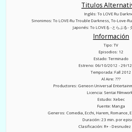
Titulos Alternati
Inglés:
To LOVE Ru Darkn
Sinonimos:
To LOVE-Ru Trouble Darkness, To-Love-R
Japonés:
To LOVEる -とらぶる
Información
Tipo:
TV
Episodios:
12
Estado:
Terminado
Estreno:
06/10/2012 - 29/1
Temporada:
Fall 2012
Al Aire:
???
Productores:
Geneon Universal Entertain
Licencia:
Sentai Filmwor
Estudio:
Xebec
Fuente:
Manga
Generos:
Comedia, Ecchi, Harem, Romance, Es
Duración:
23 min. por epis
Clasificación:
R+ - Desnudez