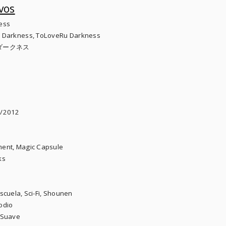
vos
ess
u Darkness, ToLoveRu Darkness
- ダークネス
2/2012
ment, Magic Capsule
ks
cuela, Sci-Fi, Shounen
odio
 Suave