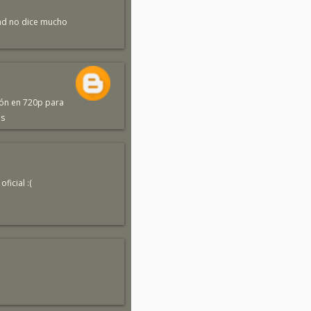
rdad no dice mucho
ión en 720p para
os
icial :(