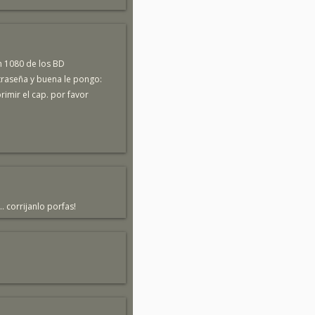
n 1080 de los BD
raseña y buena le pongo:
imir el cap. por favor
.. corrijanlo porfas!