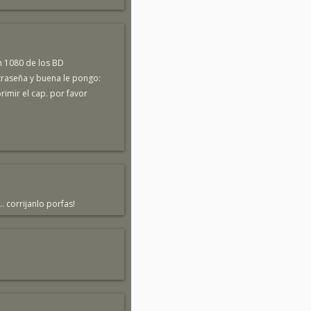
n 1080 de los BD
raseña y buena le pongo:
imir el cap. por favor
.. corrijanlo porfas!