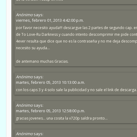
Anónimo
says:
viernes, febrero 01, 2013 4:42:00 p.m.
por favor necesito ayuda!!! descargue las 2 partes de segundo cap. e
de To Love-Ru Darkness y cuando intento descomprimir me pide cont
4ever resulta que dice que no es la contraseña y no me deja descompr
necesito su ayuda...
de antemano muchas Gracias.
Anónimo
says:
martes, febrero 05, 2013 10:13:00 a.m.
con los caps 3 y 4 solo sale la publicidad y no sale el link de descarga.
Anónimo
says:
martes, febrero 05, 2013 12:58:00 p.m.
gracias jovenes... una cosita la v720p saldra pronto...
Anónimo
says: