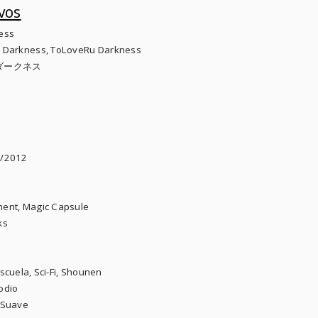
vos
ess
u Darkness, ToLoveRu Darkness
- ダークネス
2/2012
ment, Magic Capsule
ks
cuela, Sci-Fi, Shounen
odio
 Suave