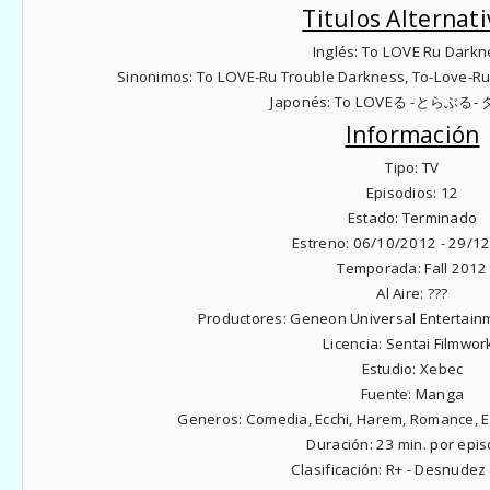
Titulos Alternati
Inglés:
To LOVE Ru Darkn
Sinonimos:
To LOVE-Ru Trouble Darkness, To-Love-R
Japonés:
To LOVEる -とらぶる
Información
Tipo:
TV
Episodios:
12
Estado:
Terminado
Estreno:
06/10/2012 - 29/1
Temporada:
Fall 2012
Al Aire:
???
Productores:
Geneon Universal Entertain
Licencia:
Sentai Filmwor
Estudio:
Xebec
Fuente:
Manga
Generos:
Comedia, Ecchi, Harem, Romance, Es
Duración:
23 min. por epis
Clasificación:
R+ - Desnudez