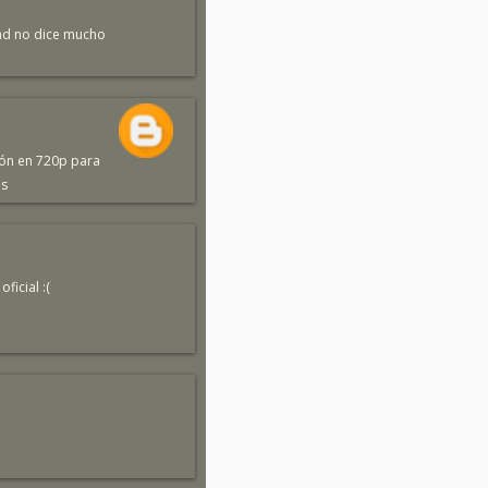
rdad no dice mucho
ión en 720p para
os
icial :(