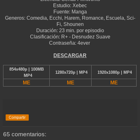
Estudio:
Xebec
Fuente:
Manga
Generos:
Comedia, Ecchi, Harem, Romance, Escuela, Sci-
Fi, Shounen
Duración:
23 min. por episodio
Clasificación:
R+ - Desnudez Suave
Contraseña: 4ever
D
ESCARGAR
854x480p | 100MB
1280x720p | MP4
1920x1080p | MP4
MP4
ME
ME
ME
Compartir
65 comentarios: