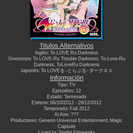
Titulos Alternativos
Inglés:
To LOVE Ru Darkness
Sinonimos:
To LOVE-Ru Trouble Darkness, To-Love-Ru
Darkness, ToLoveRu Darkness
Japonés:
To LOVEる -とらぶる- ダークネス
Información
Tipo:
TV
Episodios:
12
Estado:
Terminado
Estreno:
06/10/2012 - 29/12/2012
Temporada:
Fall 2012
Al Aire:
???
Productores:
Geneon Universal Entertainment, Magic
Capsule
Licencia:
Sentai Filmworks