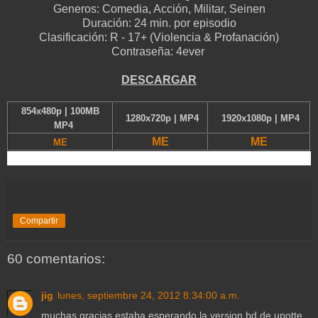
Generos:
Comedia,
Acción, Militar, Seinen
Duración:
24 min. por episodio
Clasificación:
R - 17+ (Violencia & Profanación)
Contraseña: 4ever
D
ESCARGAR
854x480p | 100MB
1280x720p | MP4
1920x1080p | MP4
MP4
ME
ME
ME
Compartir
60 comentarios:
jig
lunes, septiembre 24, 2012 8:34:00 a.m.
muchas gracias estaba esperando la version bd de upotte.