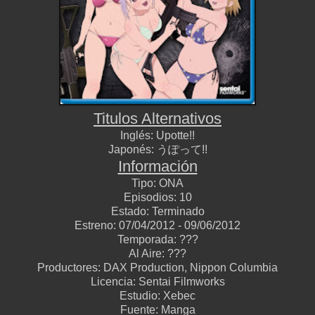
Titulos Alternativos
Inglés:
Upotte!!
Japonés:
うぽって!!
Información
Tipo:
ONA
Episodios:
1
0
Estado:
Terminado
Estreno:
0
7
/0
4
/2012 -
09
/0
6
/2012
Temporada:
???
Al Aire:
???
Productores:
DAX Production, Nippon Columbia
Licencia:
Sentai Filmworks
Estudio:
Xebec
Fuente:
Manga