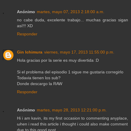
Anónimo
martes, mayo 07, 2013 2:18:00 a.m.
no cabe duda, excelente trabajo... muchas gracias sigan
así!!! XD
Responder
Gin Ichimura
viernes, mayo 17, 2013 11:55:00 p.m.
Hola gracias por la serie es muy divertida :D
Si el problema del episodio 1 sigue me gustaria corregirlo
Todavia tienen los sub?
Donde descargo la RAW
Responder
Anónimo
martes, mayo 28, 2013 12:21:00 p.m.
Hi i am kavіn, itѕ my first оccasion to commenting anyplace,
ωhen i read thіs artiсlе і thought i could also mаke сomment
due tο this gooԁ post.