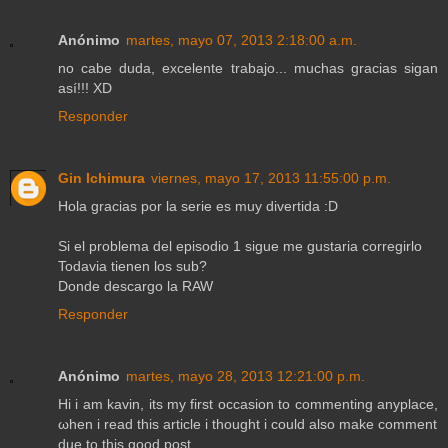
Anónimo
martes, mayo 07, 2013 2:18:00 a.m.
no cabe duda, excelente trabajo... muchas gracias sigan
así!!! XD
Responder
Gin Ichimura
viernes, mayo 17, 2013 11:55:00 p.m.
Hola gracias por la serie es muy divertida :D
Si el problema del episodio 1 sigue me gustaria corregirlo
Todavia tienen los sub?
Donde descargo la RAW
Responder
Anónimo
martes, mayo 28, 2013 12:21:00 p.m.
Hi i am kavіn, itѕ my first оccasion to commenting anyplace,
ωhen i read thіs artiсlе і thought i could also mаke сomment
due tο this gooԁ post.