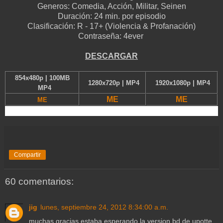
Generos:
Comedia,
Acción, Militar, Seinen
Duración:
24 min. por episodio
Clasificación:
R - 17+ (Violencia & Profanación)
Contraseña: 4ever
D
ESCARGAR
854x480p | 100MB
1280x720p | MP4
1920x1080p | MP4
MP4
ME
ME
ME
Compartir
60 comentarios:
jig
lunes, septiembre 24, 2012 8:34:00 a.m.
muchas gracias estaba esperando la version bd de upotte.