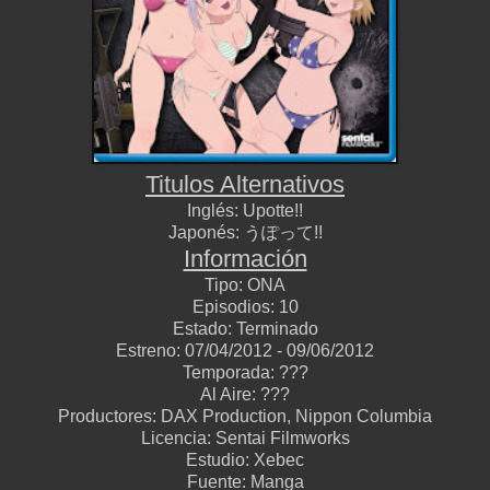
Titulos Alternativos
Inglés:
Upotte!!
Japonés:
うぽって!!
Información
Tipo:
ONA
Episodios:
1
0
Estado:
Terminado
Estreno:
0
7
/0
4
/2012 -
09
/0
6
/2012
Temporada:
???
Al Aire:
???
Productores:
DAX Production, Nippon Columbia
Licencia:
Sentai Filmworks
Estudio:
Xebec
Fuente:
Manga