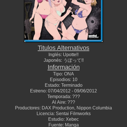
Titulos Alternativos
Inglés:
Upotte!!
Japonés:
うぽって!!
Información
Tipo:
ONA
Episodios:
1
0
Estado:
Terminado
Estreno:
0
7
/0
4
/2012 -
09
/0
6
/2012
Temporada:
???
Al Aire:
???
Productores:
DAX Production, Nippon Columbia
Licencia:
Sentai Filmworks
Estudio:
Xebec
Fuente:
Manga