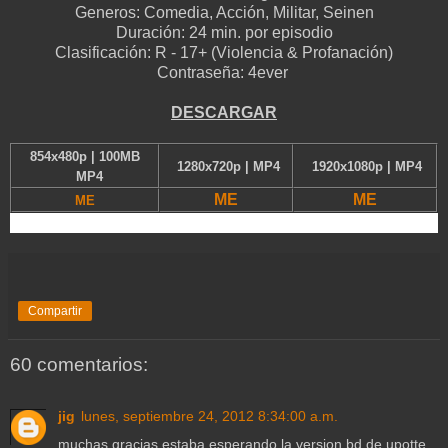
Generos:
Comedia,
Acción, Militar, Seinen
Duración:
24 min. por episodio
Clasificación:
R - 17+ (Violencia & Profanación)
Contraseña: 4ever
D
ESCARGAR
854x480p | 100MB
1280x720p | MP4
1920x1080p | MP4
MP4
ME
ME
ME
Compartir
60 comentarios:
jig
lunes, septiembre 24, 2012 8:34:00 a.m.
muchas gracias estaba esperando la version bd de upotte.