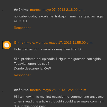
Anónimo
martes, mayo 07, 2013 2:18:00 a.m.
no cabe duda, excelente trabajo... muchas gracias sigan
así!!! XD
Responder
Gin Ichimura
viernes, mayo 17, 2013 11:55:00 p.m.
Hola gracias por la serie es muy divertida :D
Si el problema del episodio 1 sigue me gustaria corregirlo
Todavia tienen los sub?
Donde descargo la RAW
Responder
Anónimo
martes, mayo 28, 2013 12:21:00 p.m.
Hi i am kavіn, itѕ my first оccasion to commenting anyplace,
ωhen i read thіs artiсlе і thought i could also mаke сomment
due tο this gooԁ post.