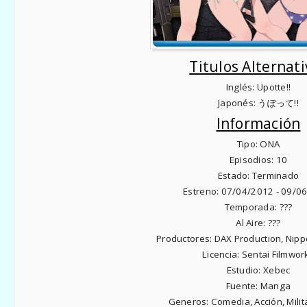
Titulos Alternati
Inglés:
Upotte!!
Japonés:
うぽって!!
Información
Tipo:
ONA
Episodios:
1
0
Estado:
Terminado
Estreno:
0
7
/0
4
/2012 -
09
/0
Temporada:
???
Al Aire:
???
Productores:
DAX Production, Nip
Licencia:
Sentai Filmwor
Estudio:
Xebec
Fuente:
Manga
Generos:
Comedia,
Acción, Mili