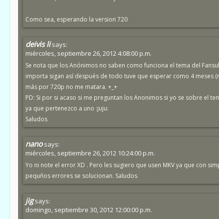
Como sea, esperando la version 720
deivis li
says:
miércoles, septiembre 26, 2012 4:08:00 p.m.
Se nota que los Anónimos no saben como funciona el tema del Fansu
importa sigan así después de todo tuve que esperar como 4 meses (n
más por 720p no me matara. +_+
PD: Si por si acaso si me preguntan los Anonimos si yo se sobre el te
ya que pertenezco a uno :juju:
Saludos
nano
says:
miércoles, septiembre 26, 2012 10:24:00 p.m.
Yo ni note el error XD . Pero les sugiero que usen MKV ya que con si
pequños errores se solucionan. Saludos
jig
says:
domingo, septiembre 30, 2012 12:00:00 p.m.