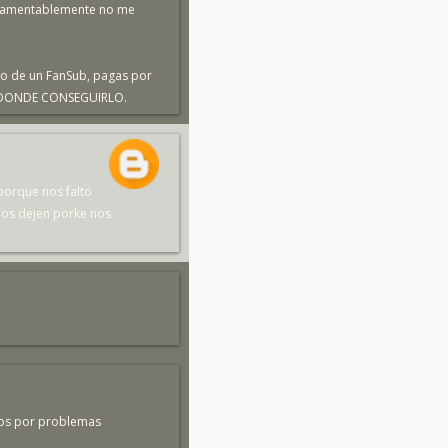
, lamentablemente no me
jo de un FanSub, pagas por
ES DONDE CONSEGUIRLO.
porque nos falto
nos dejen porke nos
deos por problemas