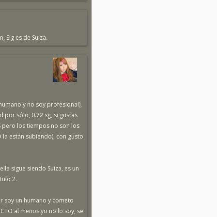
, Sig es de Suiza.
 humano y no soy profesional),
por sólo, 0.72 sg, si gustas
 pero los tiempos no son los
 la están subiendo), con gusto
ella sigue siendo Suiza, es un
tulo 2.
ror soy un humano y cometo
ECTO al menos yo no lo soy, se