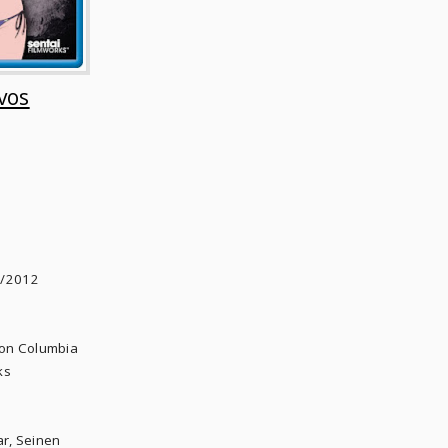
vos
6
/2012
pon Columbia
ks
tar, Seinen