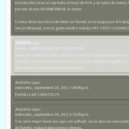
encodio dos veces el cap hubo errores de font, y se subio de nuevo
percate de ese ENORME ERROR, lo siento.
Y como dicen los chicos de Neko no Fansub, tu no pagas por el traba
uno profesional, si no te gusta nuestro trabajo HAY OTROS LUGAR
EXODIA
says:
martes, septiembre 25, 2012 8:56:00 p.m.
Naaa son detalles nomas y yo tuve ke hacer los 2 capitulos de nuevo 
una font :( No se alteren muchachos no creo ke nuestros seguidores 
ekivocamos en una nacionalidad, Saludos
Anónimo
says:
miércoles, septiembre 26, 2012 1:39:00 p.m.
PLEASE LA DE 1280X720 (??)
Anónimo
says:
miércoles, septiembre 26, 2012 3:12:00 p.m.
Y no sería mejor hacer los caps con softsub; así se ahorran reenco
de fuentes, malas traducciones y demás...