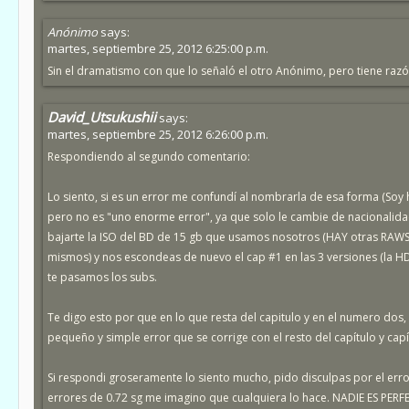
Anónimo
says:
martes, septiembre 25, 2012 6:25:00 p.m.
Sin el dramatismo con que lo señaló el otro Anónimo, pero tiene razón
David_Utsukushii
says:
martes, septiembre 25, 2012 6:26:00 p.m.
Respondiendo al segundo comentario:
Lo siento, si es un error me confundí al nombrarla de esa forma (Soy
pero no es "uno enorme error", ya que solo le cambie de nacionalidad 
bajarte la ISO del BD de 15 gb que usamos nosotros (HAY otras RAWS
mismos) y nos escondeas de nuevo el cap #1 en las 3 versiones (la HD
te pasamos los subs.
Te digo esto por que en lo que resta del capitulo y en el numero dos, 
pequeño y simple error que se corrige con el resto del capítulo y capí
Si respondi groseramente lo siento mucho, pido disculpas por el er
errores de 0.72 sg me imagino que cualquiera lo hace. NADIE ES PERF