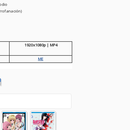
odio
 Profanación)
1920x1080p | MP4
ME