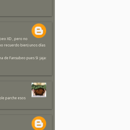
beo XD , pero no
o recuerdo bien) unos días
ma de Fansubeo pues SI :jaja:
mple parche esos