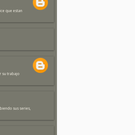
ice que estan
r su trabajo
biendo sus series,