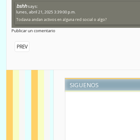
bshh
says:
lunes, abril 21, 2025 3:39:00 p.m.
Todavia andan activos en alguna red social o algo?
Publicar un comentario
PREV
SIGUENOS