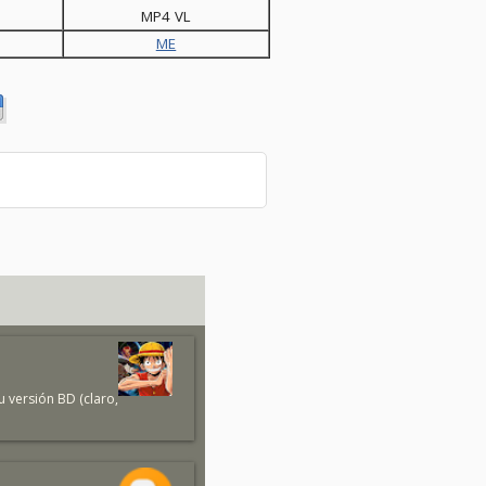
MP4 VL
ME
 versión BD (claro,