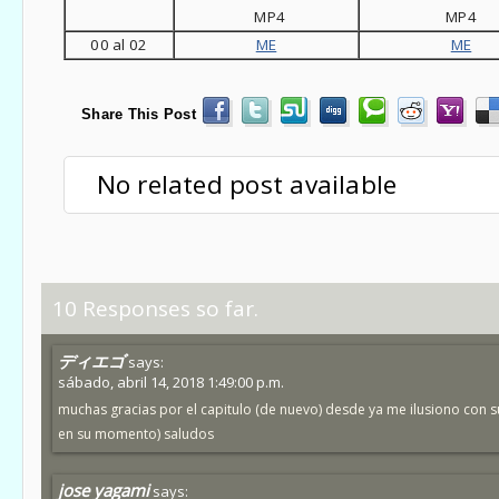
MP4
MP4
00 al 02
ME
ME
Share This Post
No related post available
10 Responses so far.
ディエゴ
says:
sábado, abril 14, 2018 1:49:00 p.m.
muchas gracias por el capitulo (de nuevo) desde ya me ilusiono con su
en su momento) saludos
jose yagami
says: