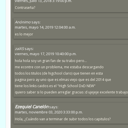
viernes, julio 13, 2018 3:19:00 p.m.
Contraseña?
Anónimo
says:
martes, mayo 14, 2019 12:04:00 a.m.
es lo mejor
zaiXS
says:
viernes, mayo 17, 2019 10:40:00 p.m.
hola hola soy un gran fan de su trabo pero...
me econtre con un problema, me estaba descargando
todos los titulos (de higchool claro) que tienen en esta
pagina pero ay uno que es elmas viejo que es del 2014 que
tiene los links caidos es el "High School DxD NEW"
quiero saber si lo pueden arreglar gracias :d ujejeje excelente trabajo 
Ezequiel Canelón
says:
martes, noviembre 03, 2020 3:33:00 p.m.
Hola, ¿Cuándo van a terminar de subir todos los capitulos?